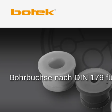
Zum
Inhalt
springen
Bohrbuchse nach DIN 179 f