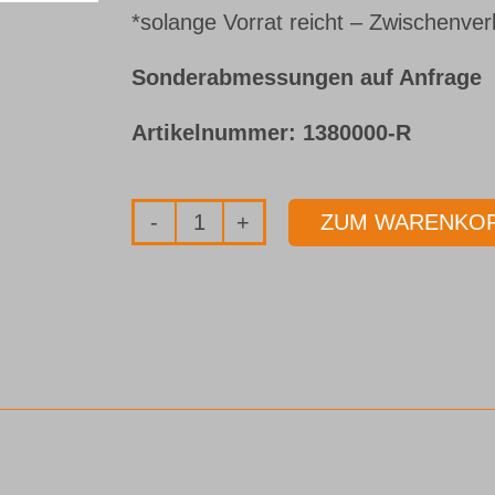
*solange Vorrat reicht – Zwischenver
Sonderabmessungen auf Anfrage
Artikelnummer:
1380000-R
ZUM WARENKOR
Bohrbuchse
nach
DIN 179
für
Bohrer
Ø
42,100 - 48,099 mm
Menge