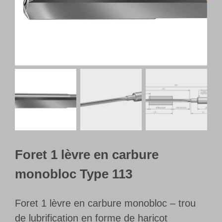
Français
Foret 1 lèvre en carbure
monobloc Type 113
Foret 1 lèvre en carbure monobloc – trou
de lubrification en forme de haricot