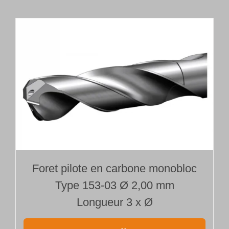
carbure
monobloc
Type 113
Ø 2,000 mm
Longueur 35
x
Ø
Foret pilote en carbone monobloc
Type 153-03 Ø 2,00 mm
Longueur 3 x Ø