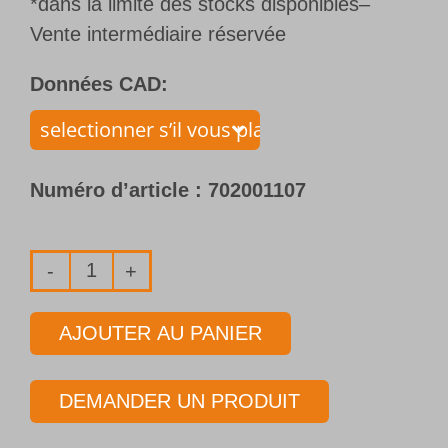
*dans la limite des stocks disponibles–
Vente intermédiaire réservée
Données CAD:
Numéro d’article :
702001107
quantité
de
AJOUTER AU PANIER
Foret
1
DEMANDER UN PRODUIT
lèvre
en