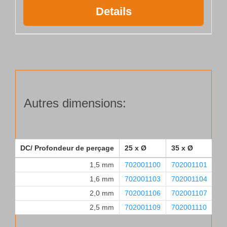
Details
Autres dimensions:
DC/ Profondeur de perçage
25 x Ø
35 x Ø
55
1,5 mm
702001100
702001101
70
1,6 mm
702001103
702001104
70
2,0 mm
702001106
702001107
70
2,5 mm
702001109
702001110
70