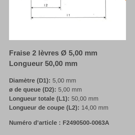
Français
Fraise 2 lèvres Ø 5,00 mm
Longueur 50,00 mm
Diamètre (D1):
5,00 mm
ø de queue (D2):
5,00 mm
Longueur totale (L1):
50,00 mm
Longueur de coupe (L2):
14,00 mm
Numéro d’article :
F2490500-0063A