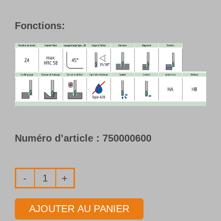
Fonctions:
Numéro d’article :
750000600
quantité
de
AJOUTER AU PANIER
Fraises