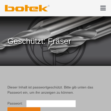
Zum
Inhalt
Tog
springen
Nav
Produkte
Tiefbohren
Geschützt: Fräser
News & Medien
Karriere
Unternehmen
Dieser Inhalt ist passwortgeschützt. Bitte gib unten das
Passwort ein, um ihn anzeigen zu können.
Kontakt
Passwort: