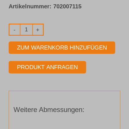
Artikelnummer:
702007115
Vollhartmetall-
Pilotbohrer
ZUM WARENKORB HINZUFÜGEN
Typ 153-
02
PRODUKT ANFRAGEN
Ø 12,02 mm
Länge 3 x Ø
Menge
Weitere Abmessungen: