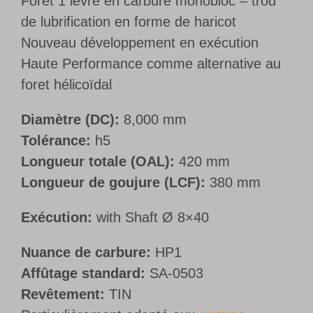
Foret 1 lèvre en carbure monobloc – trou
de lubrification en forme de haricot
Nouveau développement en exécution
Haute Performance comme alternative au
foret hélicoïdal
Diamètre (DC):
8,000 mm
Tolérance:
h5
Longueur totale (OAL):
420 mm
Longueur de goujure (LCF):
380 mm
Exécution:
with Shaft Ø 8×40
Nuance de carbure:
HP1
Affûtage standard:
SA-0503
Revêtement:
TIN