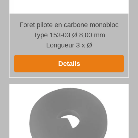
Foret pilote en carbone monobloc
Type 153-03 Ø 8,00 mm
Longueur 3 x Ø
Details