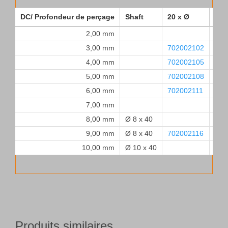
DC/ Profondeur de perçage
Shaft
20 x Ø
30 
2,00 mm
702
3,00 mm
702002102
702
4,00 mm
702002105
702
5,00 mm
702002108
702
6,00 mm
702002111
702
7,00 mm
702
8,00 mm
Ø 8 x 40
702
9,00 mm
Ø 8 x 40
702002116
10,00 mm
Ø 10 x 40
702
Produits similaires