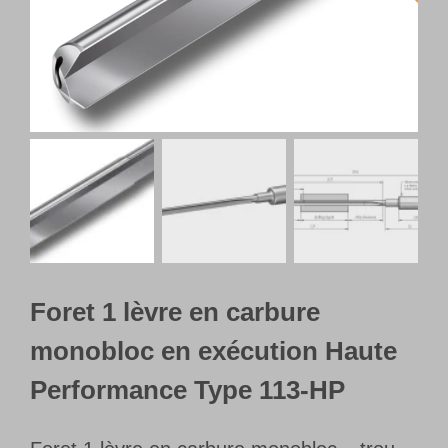
Français
Foret 1 lèvre en carbure
monobloc en exécution Haute
Performance Type 113-HP