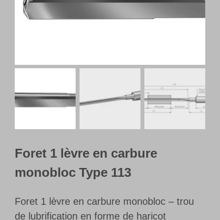
Français
Foret 1 lèvre en carbure
monobloc Type 113
Foret 1 lèvre en carbure monobloc – trou
de lubrification en forme de haricot