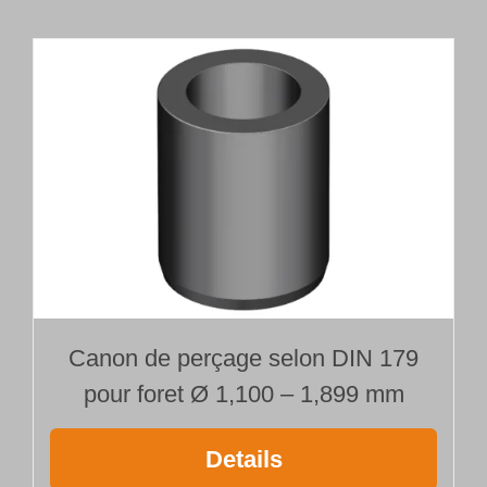
carbure
monobloc
Type 113
Ø 1,500 mm
Longueur 55
x
Ø
Canon de perçage selon DIN 179
pour foret Ø 1,100 – 1,899 mm
Details