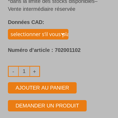
*dans la limite des stocks disponibles–
Vente intermédiaire réservée
Données CAD:
Numéro d’article :
702001102
quantité
de
AJOUTER AU PANIER
Foret
1
DEMANDER UN PRODUIT
lèvre
en