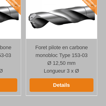
rbone
Foret pilote en carbone
53-03
monobloc Type 153-03
Ø 12,50 mm
 Ø
Longueur 3 x Ø
Details