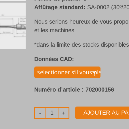
Affûtage standard:
SA-0002 (30º/20
Nous serions heureux de vous propose
et les machines.
*dans la limite des stocks disponible
Données CAD:
Numéro d’article :
702000156
AJOUTER AU PA
quantité
de