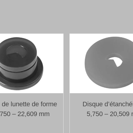
Foret
1
lèvre
avec
tête
de
forage
brasée
Type 110
Ø 9,000 mm
Longueur 800 mm
e de lunette de forme
Disque d’étanché
,750 – 22,609 mm
5,750 – 20,509