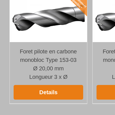
Foret pilote en carbone
Fore
monobloc Type 153-03
mono
Ø 20,00 mm
Longueur 3 x Ø
L
Details