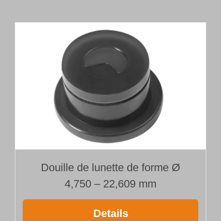
tête
de
forage
brasée
Type 110
Ø 8,000 mm
Longueur 800 mm
Douille de lunette de forme Ø
4,750 – 22,609 mm
Details