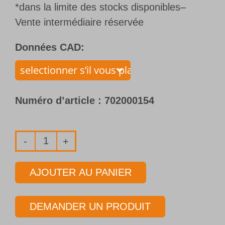
*dans la limite des stocks disponibles–
Vente intermédiaire réservée
Données CAD:
Numéro d’article :
702000154
quantité
de
AJOUTER AU PANIER
Foret
1
DEMANDER UN PRODUIT
lèvre
avec