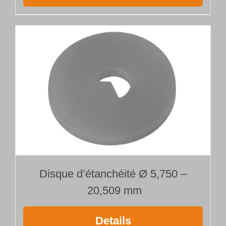
Disque d’étanchéité Ø 5,750 –
20,509 mm
Details