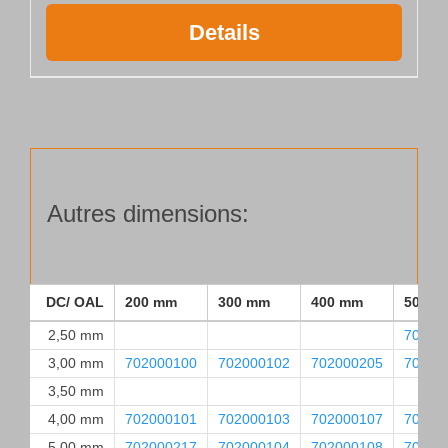
Details
Autres dimensions:
DC/ OAL
200 mm
300 mm
400 mm
500 m
2,50 mm
70200
3,00 mm
702000100
702000102
702000205
70200
3,50 mm
4,00 mm
702000101
702000103
702000107
70200
5,00 mm
702000217
702000104
702000108
70200