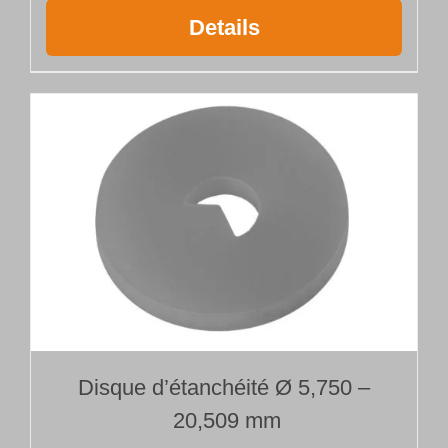
Details
Disque d’étanchéité Ø 5,750 –
20,509 mm