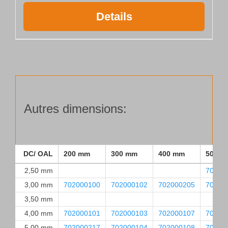
Details
Autres dimensions:
DC/ OAL
200 mm
300 mm
400 mm
500 m
2,50 mm
70200
3,00 mm
702000100
702000102
702000205
70200
3,50 mm
4,00 mm
702000101
702000103
702000107
70200
5,00 mm
702000217
702000104
702000108
70200