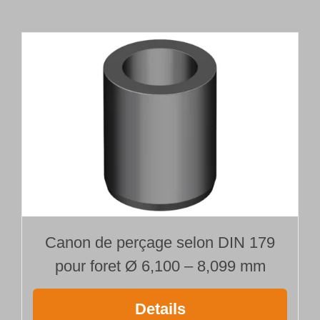
tête
de
forage
brasée
Type 110
Ø 8,000 mm
Longueur 1200 mm
Canon de perçage selon DIN 179
pour foret Ø 6,100 – 8,099 mm
Details