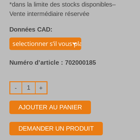
*dans la limite des stocks disponibles–
Vente intermédiaire réservée
Données CAD:
Numéro d’article :
702000185
quantité
de
AJOUTER AU PANIER
Foret
1
DEMANDER UN PRODUIT
lèvre
avec