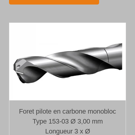
avec
tête
de
forage
brasée
Type 110
Ø 3,000 mm
Longueur 1000 mm
Foret pilote en carbone monobloc
Type 153-03 Ø 3,00 mm
Longueur 3 x Ø