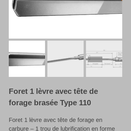
Français
Foret 1 lèvre avec tête de
forage brasée Type 110
Foret 1 lèvre avec tête de forage en
carbure – 1 trou de lubrification en forme