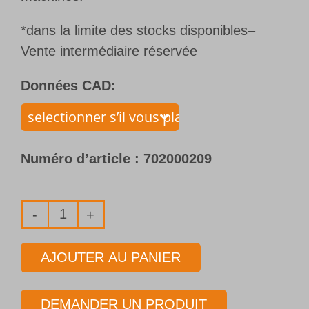
*dans la limite des stocks disponibles–
Vente intermédiaire réservée
Données CAD:
Numéro d’article :
702000209
quantité
de
AJOUTER AU PANIER
Foret
1
DEMANDER UN PRODUIT
lèvre