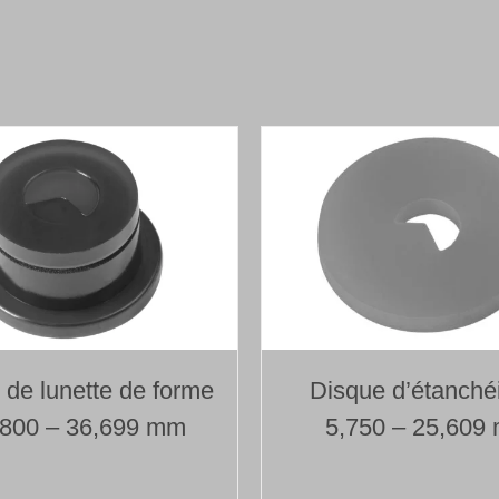
Foret
1
lèvre
avec
tête
de
forage
brasée
Type 110
Ø 25,000 mm
Longueur 1000 mm
e de lunette de forme
Disque d’étanché
,800 – 36,699 mm
5,750 – 25,609