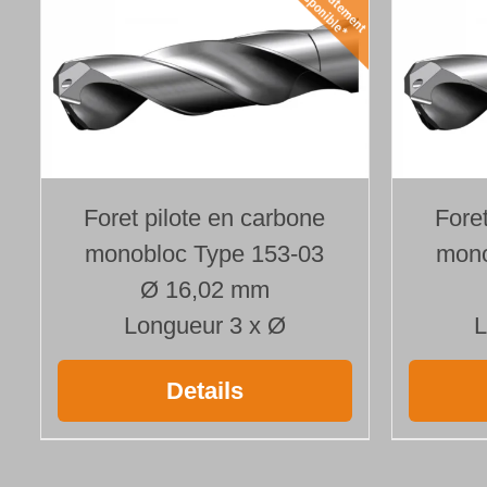
Foret pilote en carbone
Fore
monobloc Type 153-03
mono
Ø 16,02 mm
Longueur 3 x Ø
L
Details