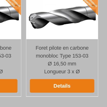
rbone
Foret pilote en carbone
53-03
monobloc Type 153-03
Ø 16,50 mm
 Ø
Longueur 3 x Ø
Details