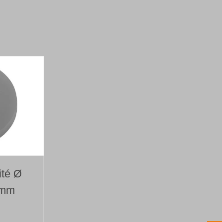
ité Ø
 mm