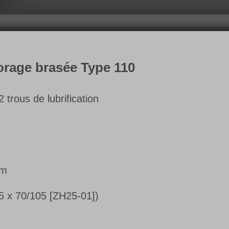
forage brasée Type 110
 trous de lubrification
mm
25 x 70/105 [ZH25-01])