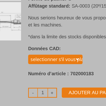
Affûtage standard:
SA-0003 (20º/15
Nous serions heureux de vous propose
et les machines.
*dans la limite des stocks disponible
Données CAD:
Numéro d’article :
702000183
AJOUTER AU PA
quantité
de