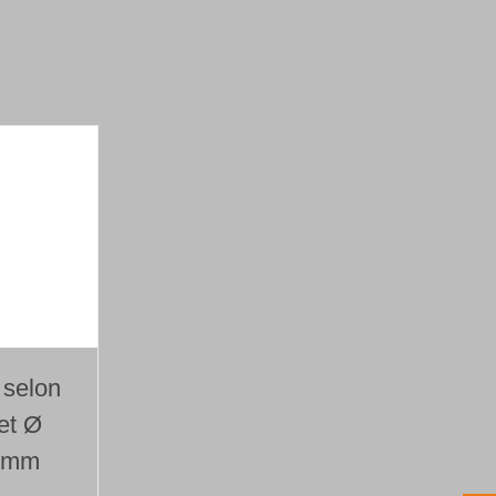
 selon
et Ø
9 mm