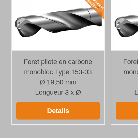
Foret pilote en carbone
Fore
monobloc Type 153-03
mono
Ø 19,50 mm
Longueur 3 x Ø
L
Details