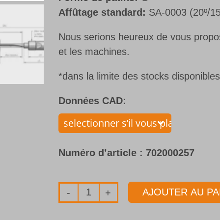
Affûtage standard:
SA-0003 (20º/15
Nous serions heureux de vous propose
et les machines.
*dans la limite des stocks disponible
Données CAD:
Numéro d’article :
702000257
AJOUTER AU PA
quantité
de