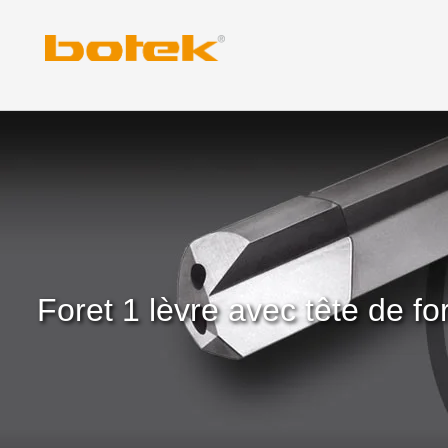
Skip
to
content
Foret 1 lèvre avec tête de