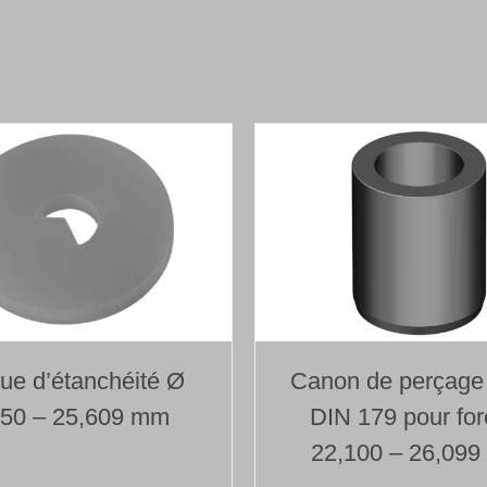
Foret
1
lèvre
avec
tête
de
forage
brasée
Type 110
Ø 24,000 mm
Longueur 800 mm
ue d’étanchéité Ø
Canon de perçage
750 – 25,609 mm
DIN 179 pour for
22,100 – 26,09