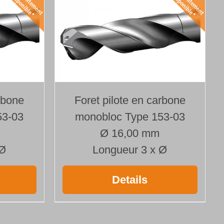
rbone
Foret pilote en carbone
53-03
monobloc Type 153-03
Ø 16,00 mm
 Ø
Longueur 3 x Ø
Details