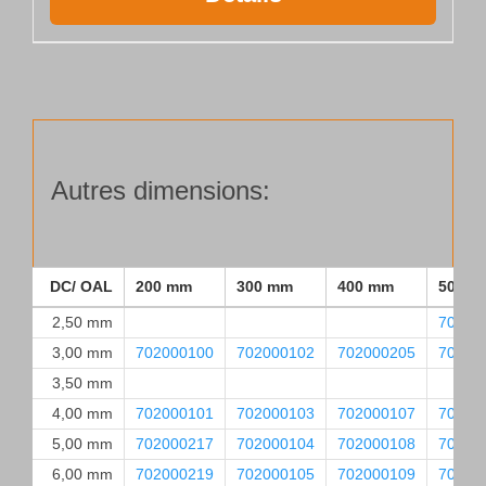
Autres dimensions:
DC/ OAL
200 mm
300 mm
400 mm
500 m
2,50 mm
70200
3,00 mm
702000100
702000102
702000205
70200
3,50 mm
4,00 mm
702000101
702000103
702000107
70200
5,00 mm
702000217
702000104
702000108
70200
6,00 mm
702000219
702000105
702000109
70200