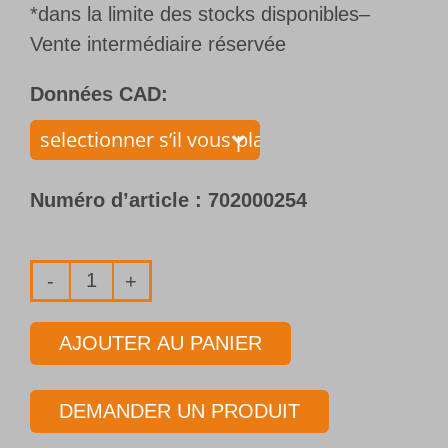
*dans la limite des stocks disponibles–
Vente intermédiaire réservée
Données CAD:
Numéro d’article :
702000254
quantité
de
AJOUTER AU PANIER
Foret
1
DEMANDER UN PRODUIT
lèvre
avec