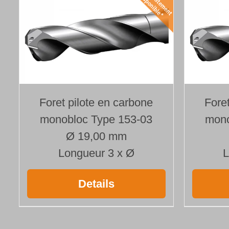
Foret pilote en carbone
Fore
monobloc Type 153-03
mono
Ø 19,00 mm
Longueur 3 x Ø
L
Details