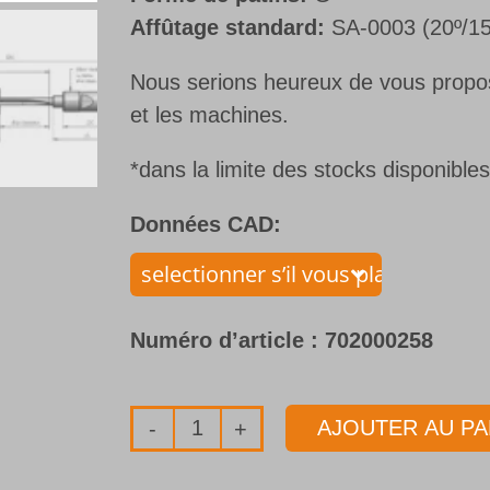
Affûtage standard:
SA-0003 (20º/15
Nous serions heureux de vous propose
et les machines.
*dans la limite des stocks disponible
Données CAD:
Numéro d’article :
702000258
AJOUTER AU PA
quantité
de