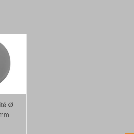
ité Ø
 mm