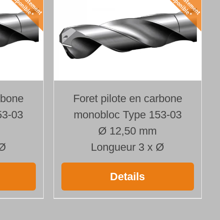
rbone
Foret pilote en carbone
53-03
monobloc Type 153-03
Ø 12,50 mm
 Ø
Longueur 3 x Ø
Details