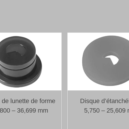
Foret
1
lèvre
avec
tête
de
forage
brasée
Type 110
Ø 24,000 mm
Longueur 1000 mm
e de lunette de forme
Disque d’étanché
,800 – 36,699 mm
5,750 – 25,609