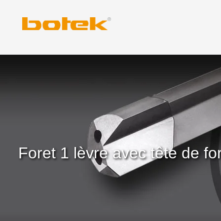
Skip
to
content
Foret 1 lèvre avec tête de