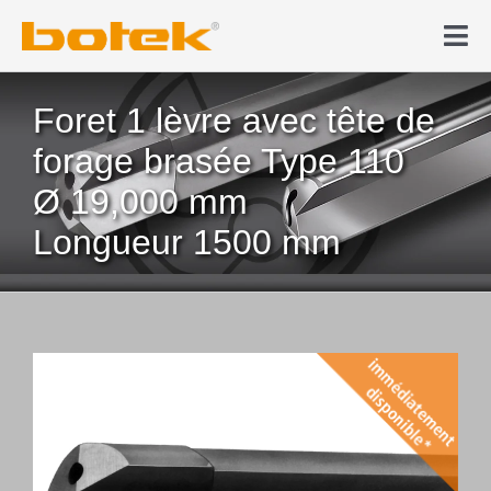
Skip
to
Tog
content
Nav
Produit
Foret 1 lèvre avec tête de
forage brasée Type 110
Forage profond
Ø 19,000 mm
Actualités & Médias
Longueur 1500 mm
Entreprise
Contact
Boutique en ligne