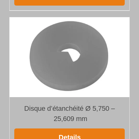
Disque d’étanchéité Ø 5,750 –
25,609 mm
Details