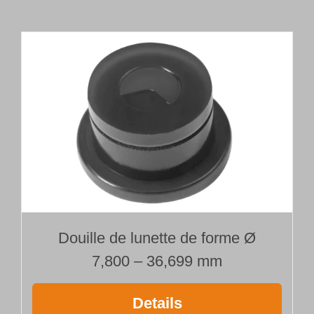
tête
de
forage
brasée
Type 110
Ø 19,000 mm
Longueur 1500 mm
Douille de lunette de forme Ø
7,800 – 36,699 mm
Details