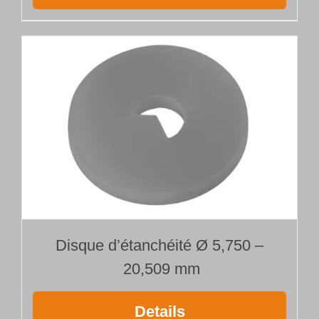
Disque d’étanchéité Ø 5,750 –
20,509 mm
Details