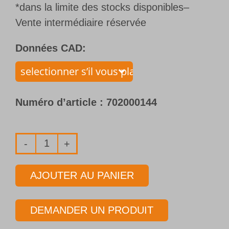
*dans la limite des stocks disponibles–
Vente intermédiaire réservée
Données CAD:
Numéro d’article :
702000144
quantité
de
AJOUTER AU PANIER
Foret
1
DEMANDER UN PRODUIT
lèvre
avec