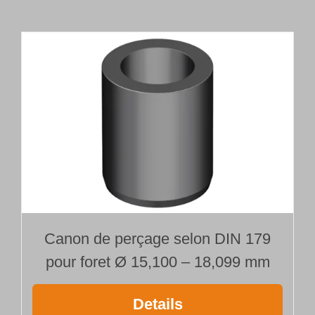
tête
de
forage
brasée
Type 110
Ø 16,000 mm
Longueur 600 mm
Canon de perçage selon DIN 179
pour foret Ø 15,100 – 18,099 mm
Details