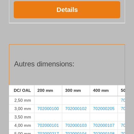
Details
Autres dimensions:
DC/ OAL
200 mm
300 mm
400 mm
500 m
2,50 mm
70200
3,00 mm
702000100
702000102
702000205
70200
3,50 mm
4,00 mm
702000101
702000103
702000107
70200
5,00 mm
702000217
702000104
702000108
70200