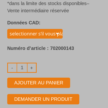
*dans la limite des stocks disponibles–
Vente intermédiaire réservée
Données CAD:
Numéro d’article :
702000143
quantité
de
AJOUTER AU PANIER
Foret
1
DEMANDER UN PRODUIT
lèvre
avec