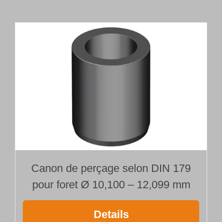
tête
de
forage
brasée
Type 110
Ø 11,500 mm
Longueur 500 mm
Canon de perçage selon DIN 179
pour foret Ø 10,100 – 12,099 mm
Details