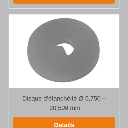
Disque d’étanchéité Ø 5,750 –
20,509 mm
Details