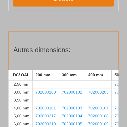
Autres dimensions:
DC/ OAL
200 mm
300 mm
400 mm
500 m
2,50 mm
70200
3,00 mm
702000100
702000102
702000205
70200
3,50 mm
4,00 mm
702000101
702000103
702000107
70200
5,00 mm
702000217
702000104
702000108
70200
6,00 mm
702000219
702000105
702000109
70200