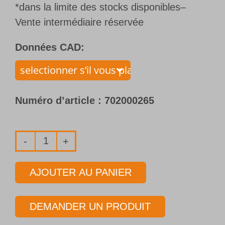
*dans la limite des stocks disponibles–
Vente intermédiaire réservée
Données CAD:
Numéro d’article :
702000265
quantité
de
AJOUTER AU PANIER
Foret
1
DEMANDER UN PRODUIT
lèvre
avec