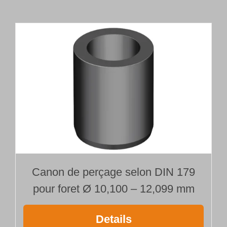
tête
de
forage
brasée
Type 110
Ø 11,500 mm
Longueur 1500 mm
Canon de perçage selon DIN 179
pour foret Ø 10,100 – 12,099 mm
Details