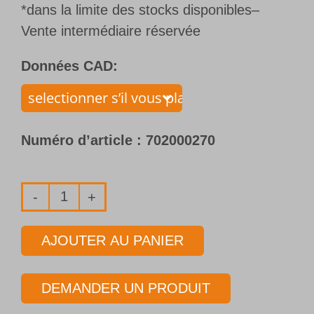
*dans la limite des stocks disponibles–
Vente intermédiaire réservée
Données CAD:
Numéro d’article :
702000270
quantité
de
AJOUTER AU PANIER
Foret
1
DEMANDER UN PRODUIT
lèvre
avec