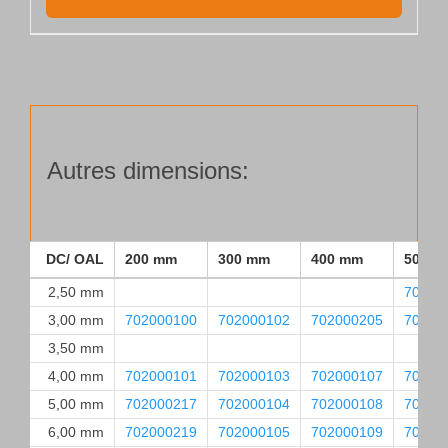
Autres dimensions:
DC/ OAL
200 mm
300 mm
400 mm
500 m
2,50 mm
70200
3,00 mm
702000100
702000102
702000205
70200
3,50 mm
4,00 mm
702000101
702000103
702000107
70200
5,00 mm
702000217
702000104
702000108
70200
6,00 mm
702000219
702000105
702000109
70200