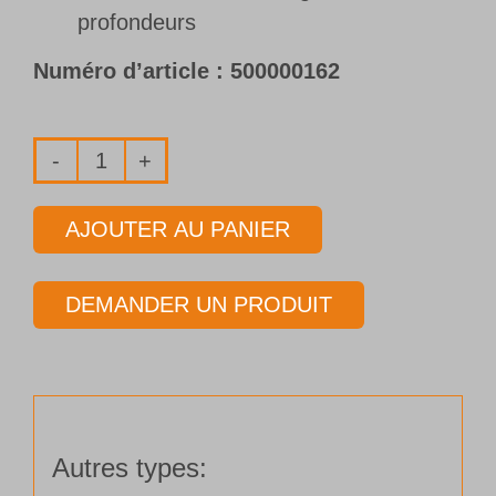
profondeurs
Numéro d’article :
500000162
quantité
de
AJOUTER AU PANIER
Système
Ejector
DEMANDER UN PRODUIT
Type
62
Ø
28,71 - 74,99 mm
Autres types: