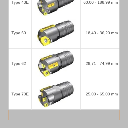
Type 43E
60,00 - 188,99 mm
5
Type 60
18,40 - 36,20 mm
5
Type 62
28,71 - 74,99 mm
5
Type 70E
25,00 - 65,00 mm
5