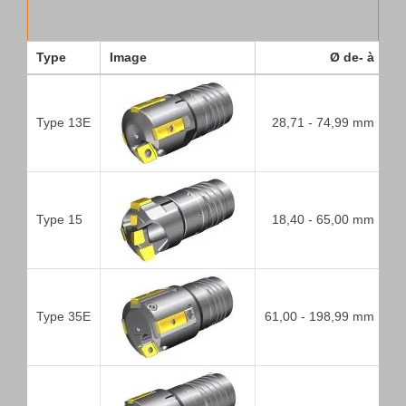
Type
Image
Ø de- à
N
Type 13E
28,71 - 74,99 mm
5
Type 15
18,40 - 65,00 mm
5
Type 35E
61,00 - 198,99 mm
5