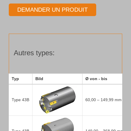
BTA
DEMANDER UN PRODUIT
Type
48
Ø
55,00 –
197,99 mm
Autres types:
Typ
Bild
Ø von - bis
Type 43B
60,00 – 149,99 mm