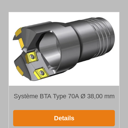
-
45,00
mm
Système BTA Type 70A Ø 38,00 mm
Details