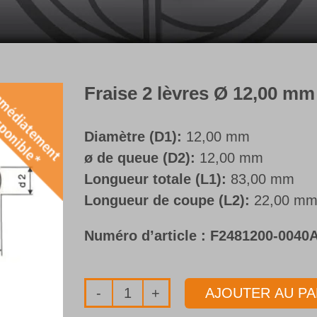
Fraise 2 lèvres Ø 12,00 m
Diamètre (D1):
12,00 mm
ø de queue (D2):
12,00 mm
Longueur totale (L1):
83,00 mm
Longueur de coupe (L2):
22,00 m
Numéro d’article :
F2481200-0040
AJOUTER AU PA
quantité