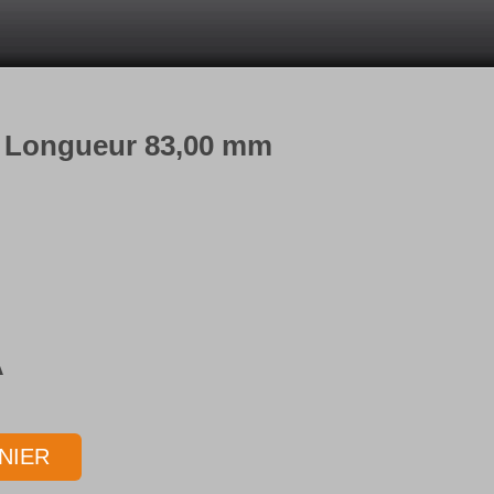
m Longueur 83,00 mm
m
A
NIER