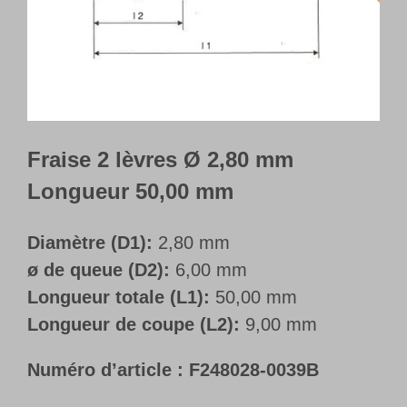
Français
Fraise 2 lèvres Ø 2,80 mm
Longueur 50,00 mm
Diamètre (D1):
2,80 mm
ø de queue (D2):
6,00 mm
Longueur totale (L1):
50,00 mm
Longueur de coupe (L2):
9,00 mm
Numéro d’article :
F248028-0039B