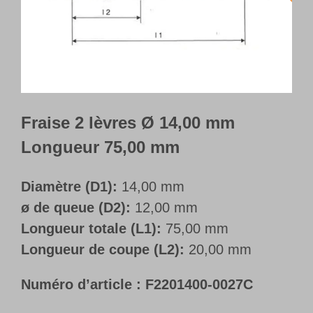
Français
Fraise 2 lèvres Ø 14,00 mm
Longueur 75,00 mm
Diamètre (D1):
14,00 mm
ø de queue (D2):
12,00 mm
Longueur totale (L1):
75,00 mm
Longueur de coupe (L2):
20,00 mm
Numéro d’article :
F2201400-0027C