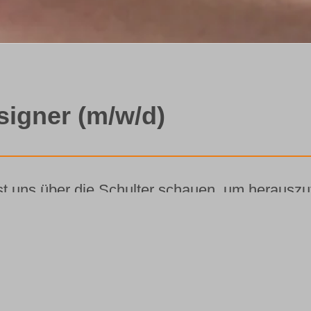
igner (m/w/d)
st uns über die Schulter schauen, um herauszuf
für ein:
ne Woche)