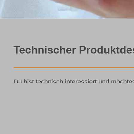
Technischer Produktdes
Du bist technisch interessiert und möchte
Dann freuen wir uns auf Deine Bewerbung 
Schülerpraktikum
Praktikum in den Ferien (maximal ei