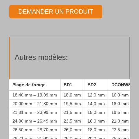
extérieur
DEMANDER UN PRODUIT
Type
55
Autres modèles:
Plage de forage
BD1
BD2
DCONWS
18,40 mm – 19,99 mm
18,0 mm
12,0 mm
16,0 mm
20,00 mm – 21,80 mm
19,5 mm
14,0 mm
18,0 mm
21,81 mm – 23,99 mm
21,5 mm
15,0 mm
19,5 mm
24,00 mm – 26,49 mm
23,5 mm
16,0 mm
21,0 mm
26,50 mm – 28,70 mm
26,0 mm
18,0 mm
23,5 mm
28,71 mm – 31,00 mm
28,0 mm
20,0 mm
25,5 mm