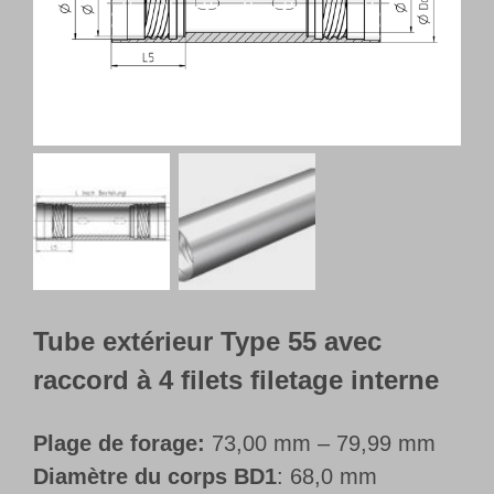
Français
Tube extérieur Type 55 avec
raccord à 4 filets filetage interne
Plage de forage:
73,00 mm – 79,99 mm
Diamètre du corps BD1
: 68,0 mm