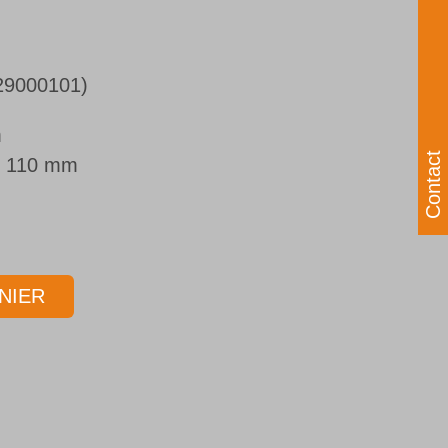
29000101
)
m
Contact
110 mm
NIER