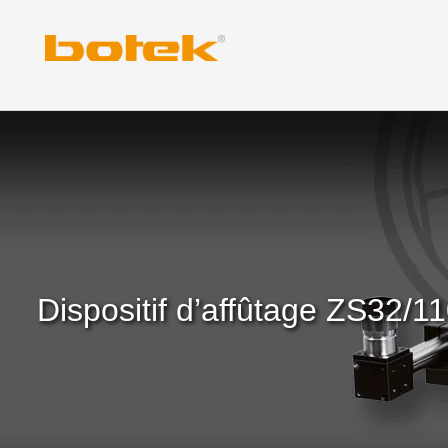
Skip
to
content
Dispositif d’affûtage ZS32/1