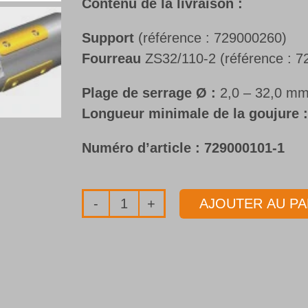
Contenu de la livraison :
Support
(référence :
729000260
)
Fourreau
ZS32/110-2 (référence :
7
Plage de serrage Ø :
2,0 – 32,0 m
Longueur minimale de la goujure :
Numéro d’article :
729000101-1
AJOUTER AU PA
quantité
de
Dispositif
d'affûtage
ZS32/110-