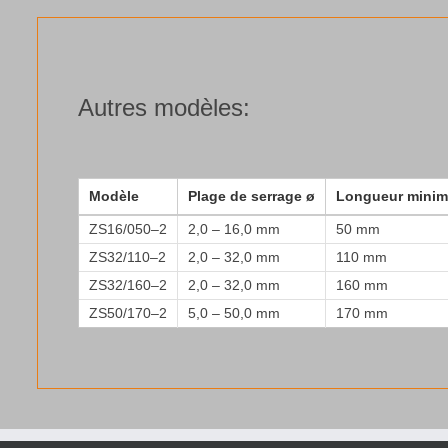
Autres modèles:
Modèle
Plage de serrage ø
Longueur minim
ZS16/050–2
2,0 – 16,0 mm
50 mm
ZS32/110–2
2,0 – 32,0 mm
110 mm
ZS32/160–2
2,0 – 32,0 mm
160 mm
ZS50/170–2
5,0 – 50,0 mm
170 mm